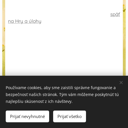
späť
na Hry a úlohy
Používame cookies, aby sme zaistili správne fungovanie a
bezpečnosť našich stránok. Tým vám môžeme poskytnúť tú
Kontakt
najlepšiu skúsenosť z ich návštevy.
Všeobecné obchodné podmienky
|
Ochrana
osobných
údajov
Prijať nevyhnutné
Prijať všetko
Vytvorené službou
Webnode
Cookies