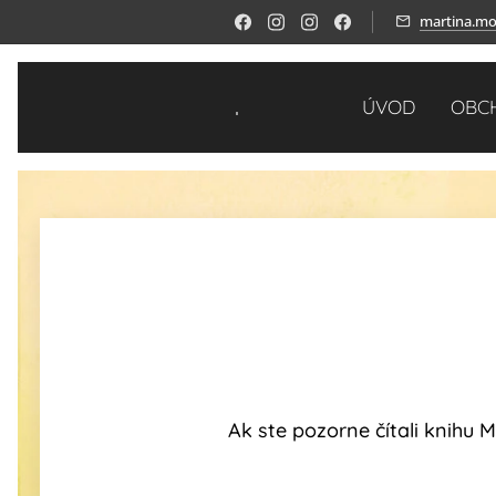
martina.mo
.
ÚVOD
OBC
Ak ste pozorne čítali knihu