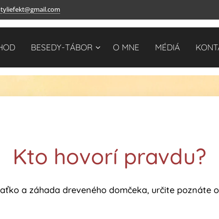
tyliefekt@gmail.com
HOD
BESEDY-TÁBOR
O MNE
MÉDIÁ
KONT
Kto hovorí pravdu?
 Maťko a záhada dreveného domčeka, určite poznáte o