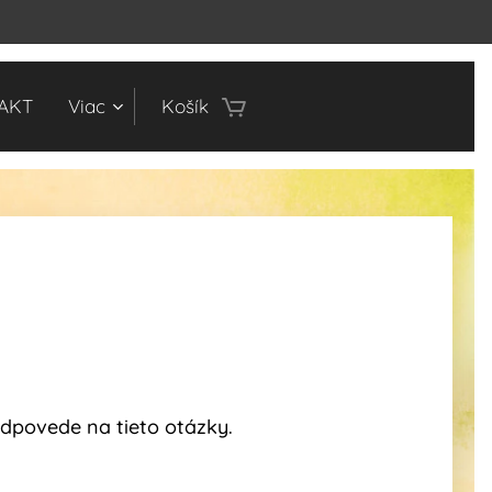
AKT
Viac
Košík
dpovede na tieto otázky.